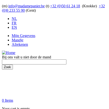
Overslaan en naar de inhoud gaan
(m)
info@madamepanier.be
(t)
+32 (0)50 61 24 18
(Knokke)
+32
(0)9 233 55 90
(Gent)
NL
FR
EN
Mijn Gegevens
Mandje
Afrekenen
Bij ons valt u niet door de mand
Zoek
0 Items
Your cart is empty.