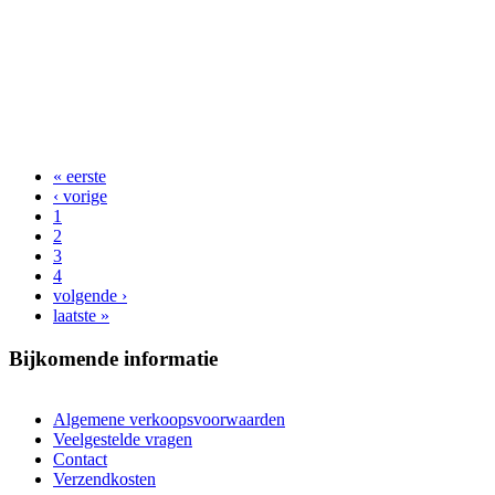
« eerste
Pagina's
‹ vorige
1
2
3
4
volgende ›
laatste »
Bijkomende informatie
Algemene verkoopsvoorwaarden
Veelgestelde vragen
Contact
Verzendkosten