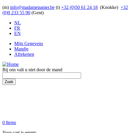
Overslaan en naar de inhoud gaan
(m)
info@madamepanier.be
(t)
+32 (0)50 61 24 18
(Knokke)
+32
(0)9 233 55 90
(Gent)
NL
FR
EN
Mijn Gegevens
Mandje
Afrekenen
Bij ons valt u niet door de mand
Zoek
0 Items
Your cart is empty.