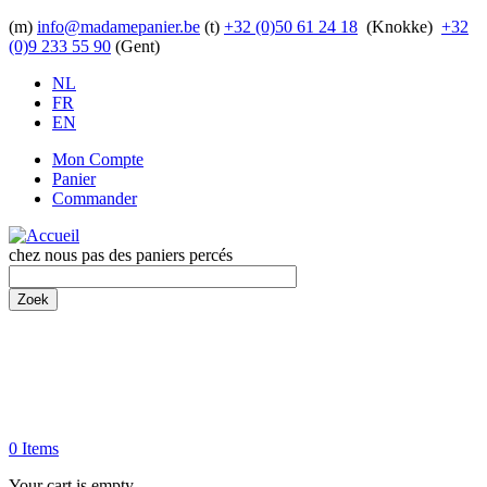
Aller au contenu principal
(m)
info@madamepanier.be
(t)
+32 (0)50 61 24 18
(Knokke)
+32
(0)9 233 55 90
(Gent)
NL
FR
EN
Mon Compte
Panier
Commander
chez nous pas des paniers percés
Zoek
0 Items
Your cart is empty.